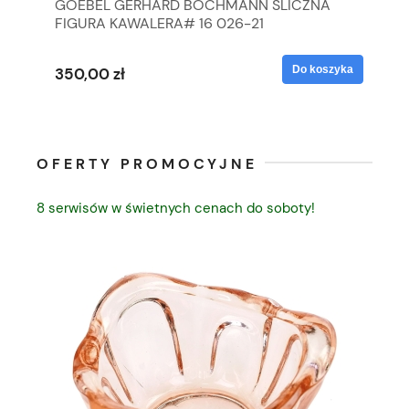
GOEBEL GERHARD BOCHMANN ŚLICZNA
GO
FIGURA KAWALERA# 16 026-21
FI
yka
Do koszyka
350,00 zł
35
OFERTY PROMOCYJNE
8 serwisów w świetnych cenach do soboty!