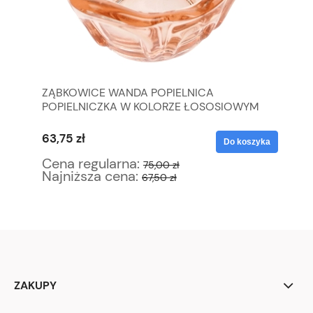
ZĄBKOWICE WANDA POPIELNICA
BI
POPIELNICZKA W KOLORZE ŁOSOSIOWYM
FI
63,75 zł
51
yka
Do koszyka
Cena regularna:
Ce
75,00 zł
Najniższa cena:
Na
67,50 zł
ZAKUPY