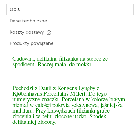
Opis
Dane techniczne
Koszty dostawy
Cena nie zawiera ewentualnych kosztów płatności
Produkty powiązane
Cudowna, delikatna filiżanka na stópce ze
spodkiem. Raczej mała, do mokki.
Pochodzi z Danii z Kongens Lyngby z
Kjøbenhavns Porcellains Måleri. Do tego
numeryczne znaczki. Porcelana w kolorze białym
niemal w całości pokryta seledynową, jaśniejszą
malaturą. Przy krawędziach filiżanki grube
złocenia i w pełni złocone uszko. Spodek
delikatniej złocony.