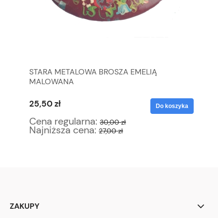
STARA METALOWA BROSZA EMELIĄ
MI
MALOWANA
ŚN
25,50 zł
55
yka
Do koszyka
Cena regularna:
Ce
30,00 zł
Najniższa cena:
Na
27,00 zł
ZAKUPY