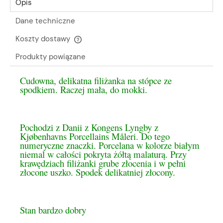
Opis
Dane techniczne
Koszty dostawy
Cena nie zawiera ewentualnych kosztów płatności
Produkty powiązane
Cudowna, delikatna filiżanka na stópce ze
spodkiem. Raczej mała, do mokki.
Pochodzi z Danii z Kongens Lyngby z
Kjøbenhavns Porcellains Måleri. Do tego
numeryczne znaczki. Porcelana w kolorze białym
niemal w całości pokryta żółtą malaturą. Przy
krawędziach filiżanki grube złocenia i w pełni
złocone uszko. Spodek delikatniej złocony.
Stan bardzo dobry