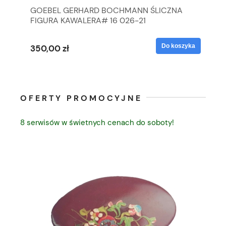
GOEBEL GERHARD BOCHMANN ŚLICZNA
GO
FIGURA KAWALERA# 16 026-21
FI
yka
Do koszyka
350,00 zł
35
OFERTY PROMOCYJNE
8 serwisów w świetnych cenach do soboty!