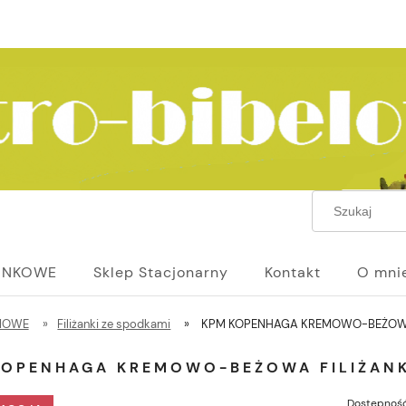
UNKOWE
Sklep Stacjonarny
Kontakt
O mni
NIOWE
»
Filiżanki ze spodkami
»
KPM KOPENHAGA KREMOWO-BEŻOWA 
KOPENHAGA KREMOWO-BEŻOWA FILIŻANK
Dostępność