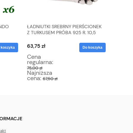
ONDO
ŁADNIUTKI SREBRNY PIERŚCIONEK
SZYDEŁ
Z TURKUSEM PRÓBA 925 R. 10,5
PROSTY 
OWYCH
WAGA 2,5 G
63,75 zł
170,00 
 koszyka
Do koszyka
Cena
Cena
regularna:
regular
75,00 zł
200,00 z
Najniższa
Najniż
cena:
cena:
67,50 zł
1
FORMACJE
akt