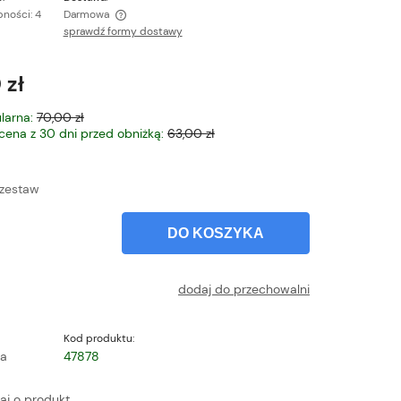
ności: 4
Darmowa
sprawdź formy dostawy
ntualnych kosztów
 zł
larna:
70,00 zł
 cena z 30 dni przed obniżką:
63,00 zł
zestaw
DO KOSZYKA
dodaj do przechowalni
Kod produktu:
a
47878
aj o produkt