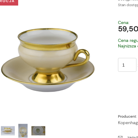
MOCJA
Stan dostęp
Cena nie zawiera ewe
Cena:
płatności
59,50
Cena regu
Najniższa
Producent:
Kopenhag
zapyt