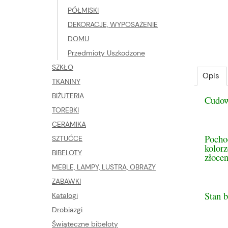
PÓŁMISKI
DEKORACJE, WYPOSAŻENIE
DOMU
Przedmioty Uszkodzone
SZKŁO
Opis
TKANINY
BIŻUTERIA
Cudown
TOREBKI
CERAMIKA
Pocho
SZTUĆCE
kolorz
BIBELOTY
złocen
MEBLE, LAMPY, LUSTRA, OBRAZY
ZABAWKI
Stan 
Katalogi
Drobiazgi
Świąteczne bibeloty