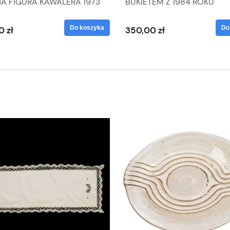
NA FIGURA KAWALERA 1973
BUKIETEM Z 1984 ROKU
 1604022
Do koszyka
Do
0 zł
350,00 zł