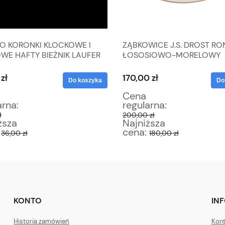
O KORONKI KLOCKOWE I
ZĄBKOWICE J.S. DROST R
WE HAFTY BIEŻNIK LAUFER
ŁOSOSIOWO-MORELOWY
1 CM
KOMPLET TALERZY DESER
zł
170,00 zł
Do koszyka
Do
Cena
arna:
regularna:
ł
200,00 zł
ższa
Najniższa
:
cena:
36,00 zł
180,00 zł
KONTO
IN
Historia zamówień
Kont