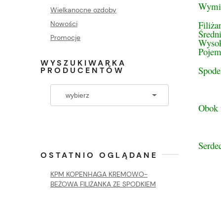
Wymi
Wielkanocne ozdoby
Filiża
Nowości
Średn
Promocje
Wysok
Pojem
WYSZUKIWARKA
Spode
PRODUCENTÓW
Obok f
Serdec
OSTATNIO OGLĄDANE
KPM KOPENHAGA KREMOWO-
BEŻOWA FILIŻANKA ZE SPODKIEM