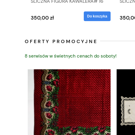
IK ZE
ŚLICZNA FIGURA KAWALERA# 16
ŚLICZ
D
026-21
ROKU#
Do koszyka
Do koszyka
350,00 zł
350,0
OFERTY PROMOCYJNE
8 serwisów w świetnych cenach do soboty!