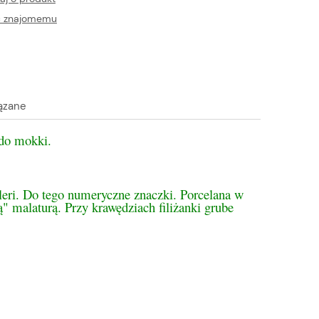
ć znajomemu
ązane
 do mokki.
tualnych kosztów
eri. Do tego numeryczne znaczki. Porcelana w
" malaturą. Przy krawędziach filiżanki grube