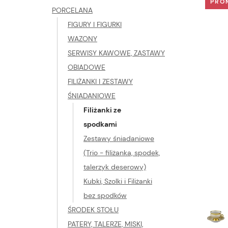
PRO
PORCELANA
FIGURY I FIGURKI
WAZONY
SERWISY KAWOWE, ZASTAWY
OBIADOWE
FILIŻANKI I ZESTAWY
ŚNIADANIOWE
Filiżanki ze
spodkami
Zestawy śniadaniowe
(Trio - filiżanka, spodek,
talerzyk deserowy)
Kubki, Szolki i Filiżanki
bez spodków
ŚRODEK STOŁU
PATERY, TALERZE, MISKI,