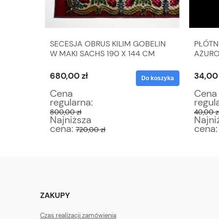
KA
SECESJA OBRUS KILIM GOBELIN
PŁÓTN
20
W MAKI SACHS 190 X 144 CM
AŻURO
86 X 3
680,00 zł
34,00 
Do koszyka
Do koszyka
Cena
Cena
regularna:
regul
800,00 zł
40,00 z
Najniższa
Najni
cena:
cena
720,00 zł
ZAKUPY
Czas realizacji zamówienia