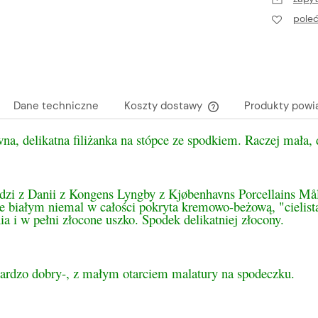
pole
Dane techniczne
Koszty dostawy
Produkty powi
a, delikatna filiżanka na stópce ze spodkiem. Raczej mała,
Cena nie zawiera ewen
płatności
dzi z Danii z Kongens Lyngby z Kjøbenhavns Porcellains Mål
e białym niemal w całości pokryta kremowo-beżową, "cielistą
ia i w pełni złocone uszko. Spodek delikatniej złocony.
bardzo dobry-, z małym otarciem malatury na spodeczku.