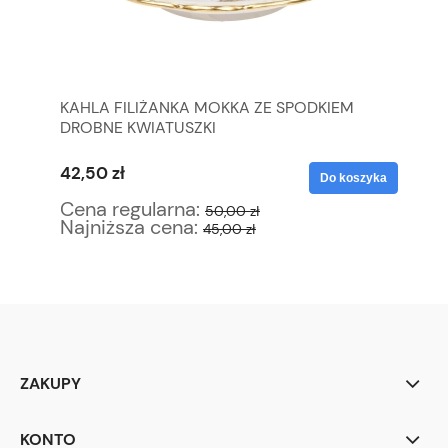
KAHLA FILIŻANKA MOKKA ZE SPODKIEM
BA
DROBNE KWIATUSZKI
LA
42,50 zł
55
yka
Do koszyka
Cena regularna:
Ce
50,00 zł
Najniższa cena:
Na
45,00 zł
ZAKUPY
KONTO