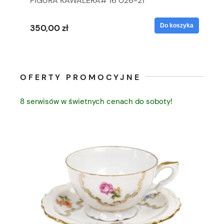
FIGURA KAWALERA# 16 026-21
FI
yka
Do koszyka
350,00 zł
35
OFERTY PROMOCYJNE
8 serwisów w świetnych cenach do soboty!