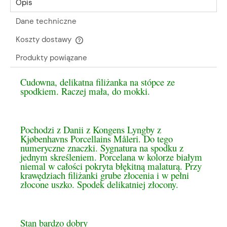
Opis
Dane techniczne
Koszty dostawy
Cena nie zawiera ewentualnych kosztów płatności
Produkty powiązane
Cudowna, delikatna filiżanka na stópce ze
spodkiem. Raczej mała, do mokki.
Pochodzi z Danii z Kongens Lyngby z
Kjøbenhavns Porcellains Måleri. Do tego
numeryczne znaczki. Sygnatura na spodku z
jednym skreśleniem. Porcelana w kolorze białym
niemal w całości pokryta błękitną malaturą. Przy
krawędziach filiżanki grube złocenia i w pełni
złocone uszko. Spodek delikatniej złocony.
Stan bardzo dobry