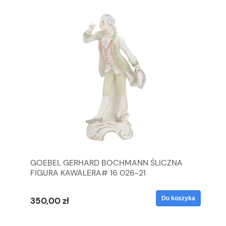
GOEBEL GERHARD BOCHMANN ŚLICZNA
GO
FIGURA KAWALERA# 16 026-21
FI
yka
Do koszyka
350,00 zł
35