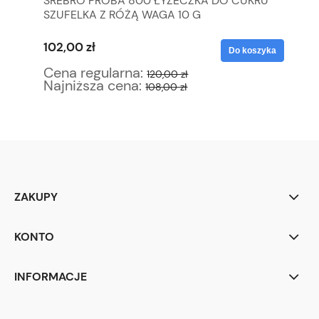
SREBRO PRÓBA 800 ŁYŻECZKA DO CUKRU
C.
SZUFELKA Z RÓŻĄ WAGA 10 G
TU
102,00 zł
15
yka
Do koszyka
Cena regularna:
Ce
120,00 zł
Najniższa cena:
Na
108,00 zł
ZAKUPY
KONTO
INFORMACJE