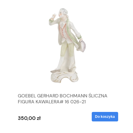
GOEBEL GERHARD BOCHMANN ŚLICZNA
GO
FIGURA KAWALERA# 16 026-21
FI
yka
Do koszyka
350,00 zł
35