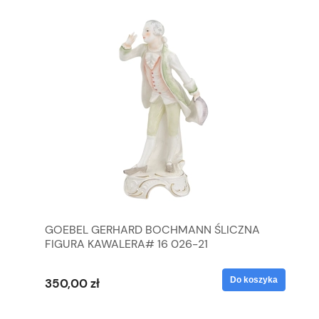
GOEBEL GERHARD BOCHMANN ŚLICZNA
GO
FIGURA KAWALERA# 16 026-21
FI
yka
Do koszyka
350,00 zł
35