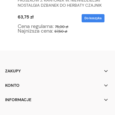
PRUSZKÓW J. KANTOREK W. NIEWIEDZIELSKI
AN
A
NOSTALGIA DZBANEK DO HERBATY CZAJNIK
ŚM
IMBRYK
63,75 zł
38
yka
Do koszyka
Cena regularna:
Ce
75,00 zł
Najniższa cena:
Na
67,50 zł
ZAKUPY
KONTO
INFORMACJE