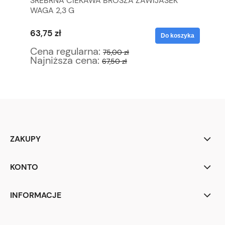
 DO
SREBRNA CIEKAWA BROSZA ZAWIJASEK
TH
WAGA 2,3 G
ŚN
KO
63,75 zł
10
yka
Do koszyka
Cena regularna:
Ce
75,00 zł
Najniższa cena:
Na
67,50 zł
ZAKUPY
KONTO
INFORMACJE