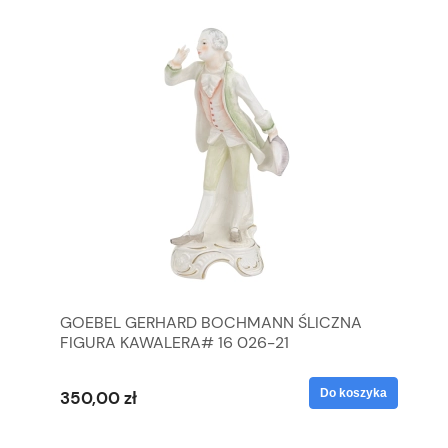
GOEBEL GERHARD BOCHMANN ŚLICZNA
GO
FIGURA KAWALERA# 16 026-21
FI
yka
Do koszyka
350,00 zł
35